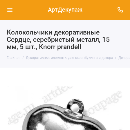
АртДекупаж
Колокольчики декоративные
Сердце, серебристый металл, 15
мм, 5 шт., Knorr prandell
Главная
Декоративные элементы для скрапбукинга и декора
Декора