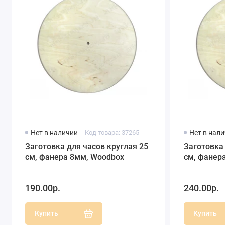
Нет в наличии
Код товара: 37265
Нет в нал
Заготовка для часов круглая 25
Заготовка 
см, фанера 8мм, Woodbox
см, фанер
190.00р.
240.00р.
Купить
Купить