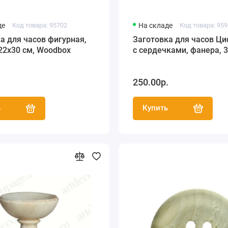
де
Код товара: 95702
На складе
Код товара: 95
а для часов фигурная,
Заготовка для часов Ц
22х30 см, Woodbox
с сердечками, фанера, 3
.
250.00р.
ь
Купить