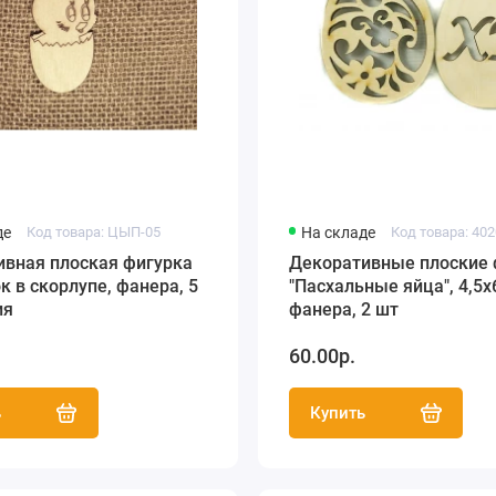
де
Код товара: ЦЫП-05
На складе
Код товара: 40
ивная плоская фигурка
Декоративные плоские 
 в скорлупе, фанера, 5
"Пасхальные яйца", 4,5х
ия
фанера, 2 шт
60.00р.
ь
Купить