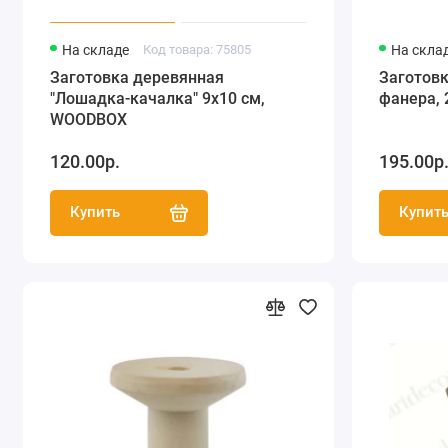
На складе
Код товара: 75805
На скла
Заготовка деревянная
Заготовк
"Лошадка-качалка" 9х10 см,
фанера, 
WOODBOX
120.00р.
195.00р
Купить
Купит