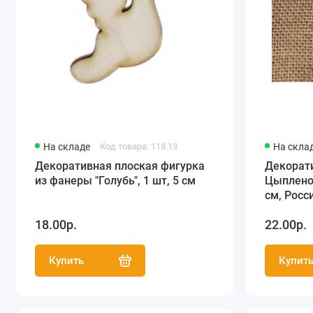
На складе
Код товара: 118.13
На скла
Декоративная плоская фигурка
Декорат
из фанеры "Голубь", 1 шт, 5 см
Цыпленок
см, Росс
18.00р.
22.00р.
Купить
Купит