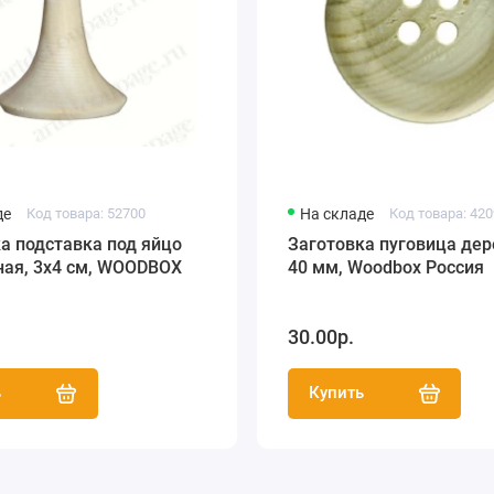
де
Код товара: 52700
На складе
Код товара: 42
а подставка под яйцо
Заготовка пуговица де
ная, 3х4 см, WOODBOX
40 мм, Woodbox Россия
30.00р.
ь
Купить