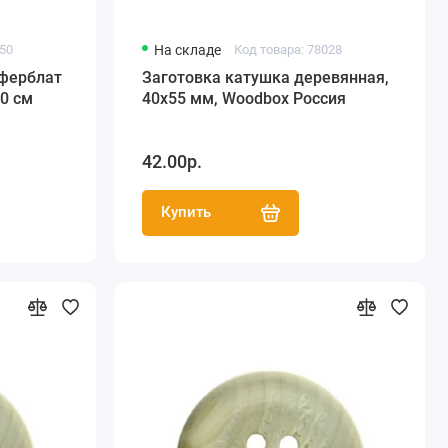
950
На складе
Код товара: 78028
иферблат
Заготовка катушка деревянная,
0 см
40х55 мм, Woodbox Россия
42.00р.
Купить