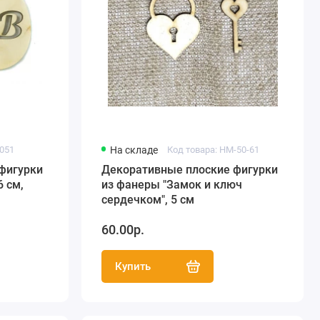
2051
На складе
Код товара: HM-50-61
фигурки
Декоративные плоские фигурки
6 см,
из фанеры "Замок и ключ
сердечком", 5 см
60.00р.
Купить