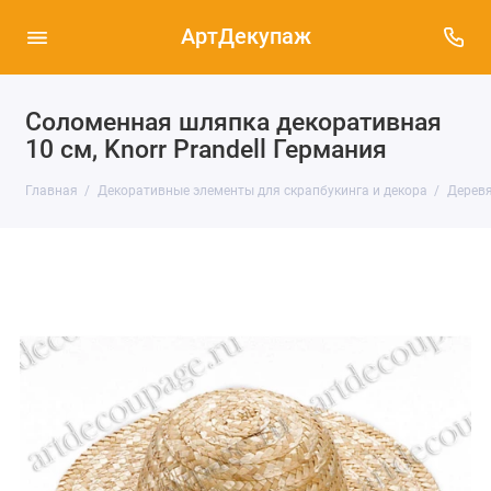
АртДекупаж
Соломенная шляпка декоративная
10 см, Knorr Prandell Германия
Главная
Декоративные элементы для скрапбукинга и декора
Деревя