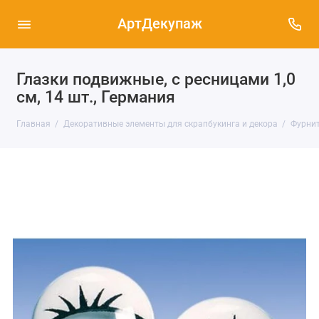
АртДекупаж
Глазки подвижные, с ресницами 1,0
см, 14 шт., Германия
Главная
Декоративные элементы для скрапбукинга и декора
Фурнит