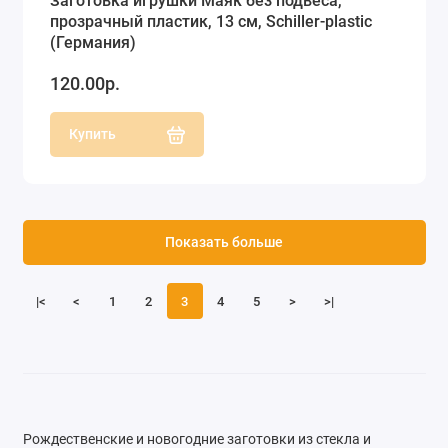
Заготовка игрушки Маяк без подвеса,
прозрачный пластик, 13 см, Schiller-plastic
(Германия)
120.00р.
Купить
Показать больше
|<
<
1
2
3
4
5
>
>|
Рождественские и новогодние заготовки из стекла и