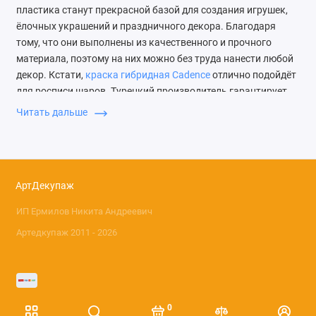
пластика станут прекрасной базой для создания игрушек,
ёлочных украшений и праздничного декора. Благодаря
тому, что они выполнены из качественного и прочного
материала, поэтому на них можно без труда нанести любой
декор. Кстати,
краска гибридная Cadence
отлично подойдёт
для росписи шаров. Турецкий производитель гарантирует
высокое качество своей продукции, а положительные
Читать дальше
отзывы мастериц лучшее этому доказательство.
Какие бывают заготовки
новогодних игрушек из
АртДекупаж
пластика
ИП Ермилов Никита Андреевич
С каждым годом ассортимент рождественских атрибутов
Артедкупаж 2011 - 2026
растёт и выбрать уникальное, яркое и волшебное украшение
очень просто, но намного увлекательнее создать его
самостоятельно. И теперь каждая рукодельница сможет
сделать красивый шар, гирлянду или другой праздничный
0
декор, используя удобные заготовки новогодние