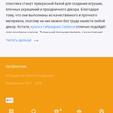
пластика станут прекрасной базой для создания игрушек,
ёлочных украшений и праздничного декора. Благодаря
тому, что они выполнены из качественного и прочного
материала, поэтому на них можно без труда нанести любой
декор. Кстати,
краска гибридная Cadence
отлично подойдёт
для росписи шаров. Турецкий производитель гарантирует
высокое качество своей продукции, а положительные
Читать дальше
отзывы мастериц лучшее этому доказательство.
Какие бывают заготовки
новогодних игрушек из
АртДекупаж
пластика
ИП Ермилов Никита Андреевич
С каждым годом ассортимент рождественских атрибутов
Артедкупаж 2011 - 2026
растёт и выбрать уникальное, яркое и волшебное украшение
очень просто, но намного увлекательнее создать его
самостоятельно. И теперь каждая рукодельница сможет
сделать красивый шар, гирлянду или другой праздничный
0
декор, используя удобные заготовки новогодние