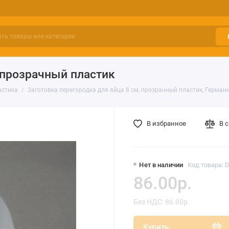
, прозрачный пластик
астика
Заготовка перегородка для яйца 8 см, прозрачный пластик, Герман
В избранное
В 
Нет в наличии
Код товара: 
86.00р.
Без НДС: 86.00р.
Купить