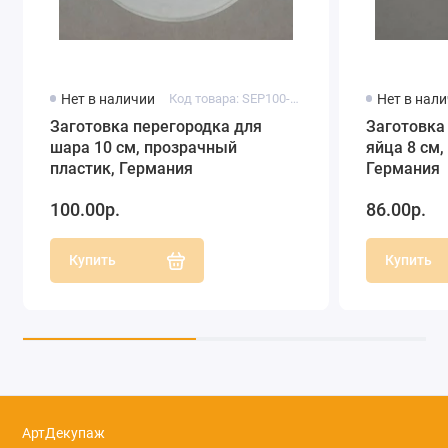
Нет в наличии
Код товара: SEP100-00
Нет в нал
Заготовка перегородка для
Заготовка
шара 10 см, прозрачный
яйца 8 см,
пластик, Германия
Германия
100.00р.
86.00р.
Купить
Купить
АртДекупаж