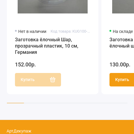
Нет в наличии
Код товара: KUG100-00
На складе
Заготовка ёлочный Шар,
Заготовка
прозрачный пластик, 10 см,
ёлочный ша
Германия
152.00р.
130.00р.
Купить
Купить
АртДекупаж