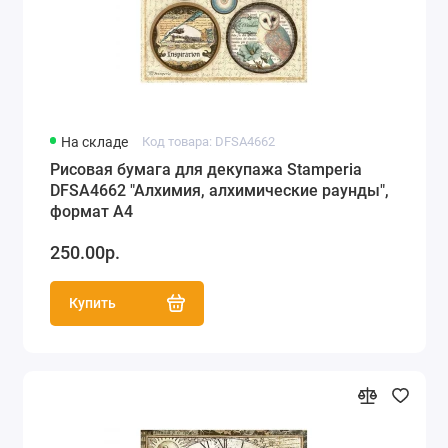
На складе
Код товара: DFSA4662
Рисовая бумага для декупажа Stamperia
DFSA4662 "Алхимия, алхимические раунды",
формат А4
250.00р.
Купить