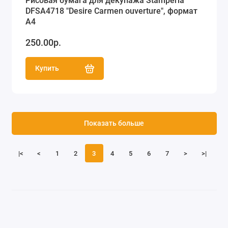
Рисовая бумага для декупажа Stamperia
DFSA4718 "Desire Carmen ouverture", формат
А4
250.00р.
Купить
Показать больше
|<
<
1
2
3
4
5
6
7
>
>|