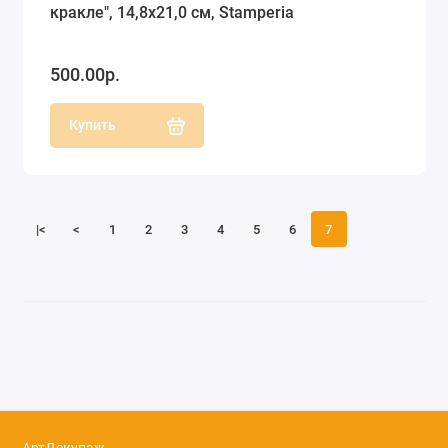
кракле", 14,8х21,0 см, Stamperia
500.00р.
Купить
|<
<
1
2
3
4
5
6
7