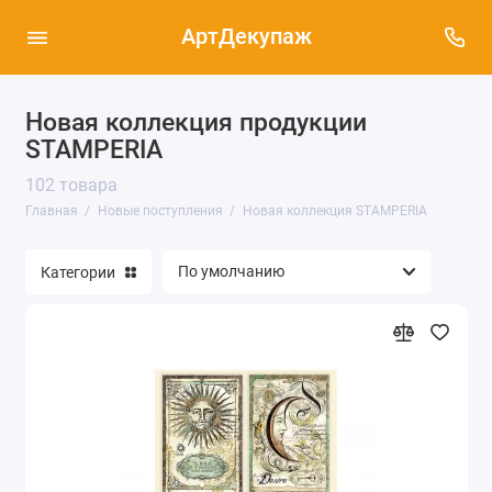
АртДекупаж
Новая коллекция продукции
Новая коллекция STAMPERIA (102)
STAMPERIA
Рисовые и декупажные карты - новые
поступления (154)
102 товара
Главная
Новые поступления
Новая коллекция STAMPERIA
Штампы для скрапбукинга, новые
поступления (2)
Категории