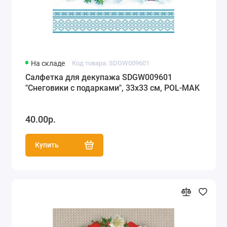
На складе
Код товара: SDGW009601
Салфетка для декупажа SDGW009601
"Снеговики с подарками", 33х33 см, POL-MAK
40.00р.
Купить