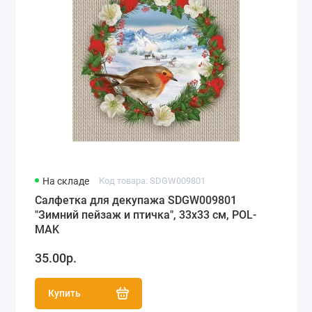
На складе
Код товара: SDGW009801
Салфетка для декупажа SDGW009801
"Зимний пейзаж и птичка", 33х33 см, POL-
MAK
35.00р.
Купить