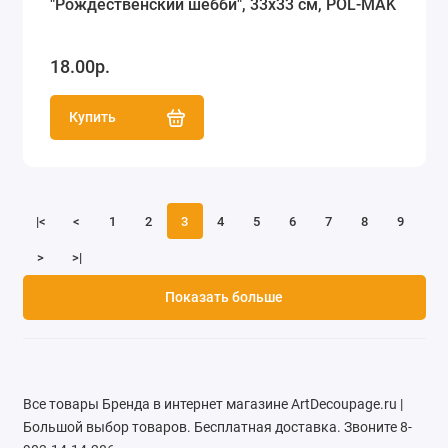
"Рождественский шебби", 33х33 см, POL-MAK
18.00р.
Купить
|<
<
1
2
3
4
5
6
7
8
9
>
>|
Показать больше
Все товары Бренда в интернет магазине ArtDecoupage.ru |
Большой выбор товаров. Бесплатная доставка. Звоните 8-