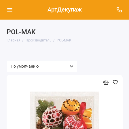
АртДекупаж
POL-MAK
Главная
Производитель
POL-MAK