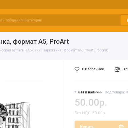
ка, формат А5, ProArt
исовая бумага R-A5-0777 "Парижанка", формат А5, ProArt (Россия)
В избранное
В 
Нет в наличии
Код товара: 
50.00р.
Без НДС: 50.00р.
Купить