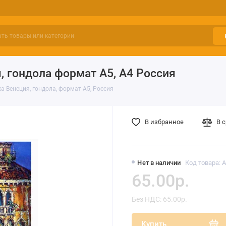
, гондола формат А5, А4 Россия
а Венеция, гондола, формат А5, Россия
В избранное
В 
Нет в наличии
Код товара: 
65.00р.
Без НДС: 65.00р.
Купить