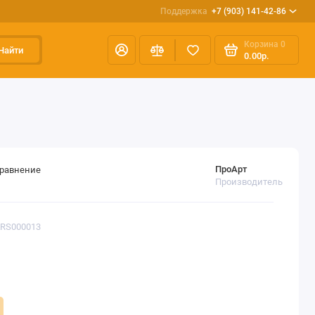
Поддержка
+7 (903) 141-42-86
Корзина
0
Найти
0.00р.
ПроАрт
сравнение
Производитель
ARS000013