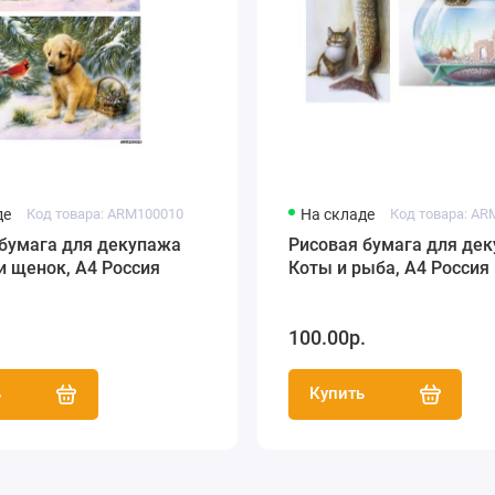
де
Код товара: ARM100010
На складе
Код товара: AR
 бумага для декупажа
Рисовая бумага для де
и щенок, А4 Россия
Коты и рыба, А4 Россия
.
100.00р.
ь
Купить