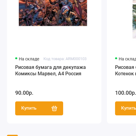
На складе
Код товара: ARM000103
На скла
Рисовая бумага для декупажа
Рисовая
Комиксы Марвел, А4 Россия
Котенок 
90.00р.
100.00р
Купить
Купит