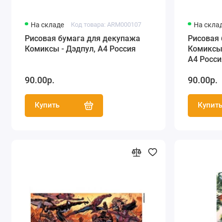
На складе
Код товара: ARM000107
На скла
Рисовая бумага для декупажа
Рисовая
Комиксы - Дэдпул, А4 Россия
Комиксы 
А4 Росси
90.00р.
90.00р.
Купить
Купит