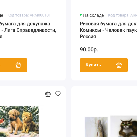
де
Код товара: ARM000101
На складе
Код товара: AR
 бумага для декупажа
Рисовая бумага для де
- Лига Справедливости,
Комиксы - Человек паук 
я
Россия
90.00р.
ь
Купить