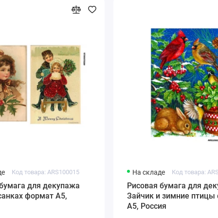
де
Код товара: ARS100015
На складе
Код товара: AR
 бумага для декупажа
Рисовая бумага для де
санках формат А5,
Зайчик и зимние птицы
А5, Россия