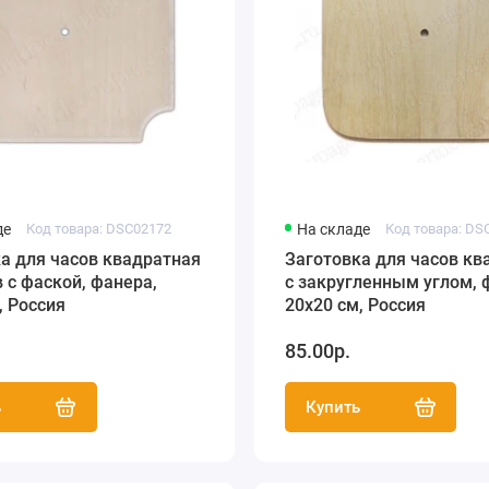
де
Код товара: DSC02172
На складе
Код товара: DS
а для часов квадратная
Заготовка для часов кв
в с фаской, фанера,
с закругленным углом, 
, Россия
20х20 см, Россия
.
85.00р.
ь
Купить