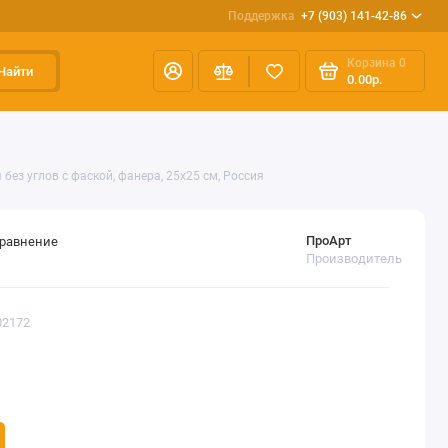
Поддержка
+7 (903) 141-42-86
Корзина
0
Найти
0.00р.
без углов с фаской, фанера, 25х25 см, Россия
ПроАрт
сравнение
Производитель
02172