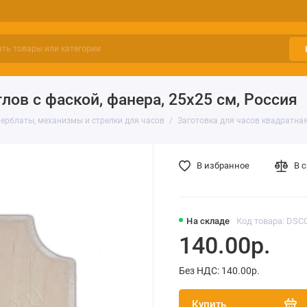
лов с фаской, фанера, 25х25 см, Россия
ферблаты, механизмы и стрелки для часов
Заготовка для часов квадратная 
В избранное
В 
На складе
Код товара: DSC
140.00р.
Без НДС: 140.00р.
Купить