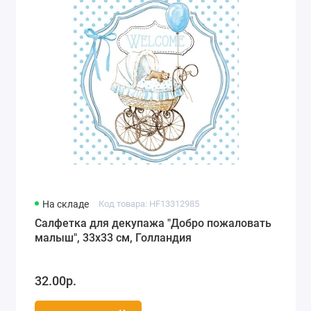
Города мира, путешествия (78)
Морская тематика (66)
Любовь, свадьба (74)
Разное (63)
Детство, игрушки, рисунки для детей (118)
На складе
Код товара: HF13312985
Салфетка для декупажа "Добро пожаловать
малыш", 33х33 см, Голландия
32.00р.