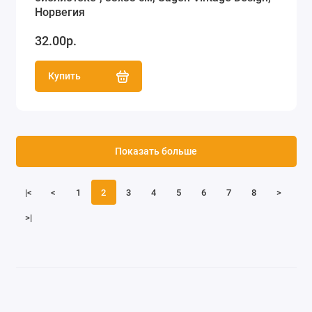
Норвегия
32.00р.
Купить
Показать больше
|<
<
1
2
3
4
5
6
7
8
>
>|