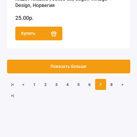
Design, Норвегия
25.00р.
Купить
Показать больше
|<
<
1
2
3
4
5
6
7
8
>
>|