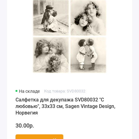
Города мира, путешествия (78)
Морская тематика (66)
Любовь, свадьба (74)
Разное (63)
Детство, игрушки, рисунки для детей (118)
На складе
Код товара: SVD80032
Салфетка для декупажа SVD80032 "С
любовью", 33х33 см, Sagen Vintage Design,
Норвегия
30.00р.