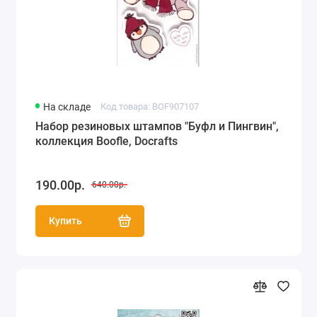
На складе
Код товара: BOF907107
Набор резиновых штампов "Буфл и Пингвин",
коллекция Boofle, Docrafts
190.00р.
640.00р.
Купить