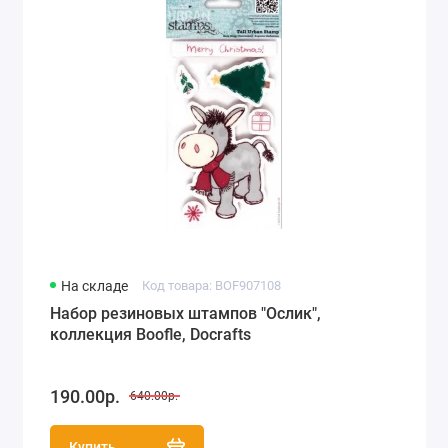
На складе
Код товара: BOF907108
Набор резиновых штампов "Ослик",
коллекция Boofle, Docrafts
190.00р.
640.00р.
Купить