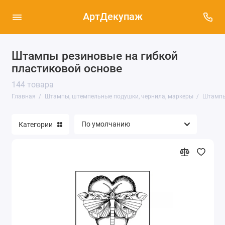
АртДекупаж
Штампы резиновые на гибкой
Силиконовые штампы и блоки для
пластиковой основе
скрапбукинга (155)
144 товара
Штампы резиновые на деревянной основе
Главная
Штампы, штемпельные подушки, чернила, маркеры
Штампы
(31)
Штампы резиновые на гибкой пластиковой
Категории
основе (144)
Маркеры, карандаши, ручки (17)