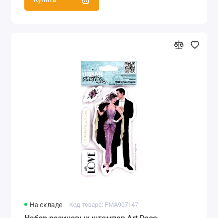
На складе
Код товара: PMA907147