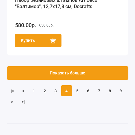
Набор резиновых штампов Art Deco
"Балтимор", 12,7х17,8 см, Docrafts
580.00р.
650.00р.
Купить
Показать больше
|<
<
1
2
3
4
5
6
7
8
9
>
>|