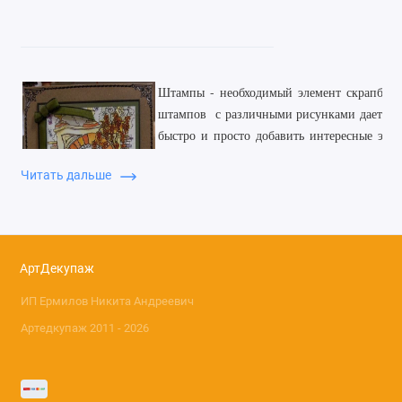
Штампы - необходимый элемент скрапбуки
штампов с различными рисунками дает во
быстро и просто добавить интересные эле
декорируемого изделия. Штампы для ск
Читать дальше
силиконовые и резиновые. Резиновые ш
деревянную или гибкую пластиковую о
стороны которой скопирован рисунок
определить точное место нанесения оттиска
Используя чернила для штампов различных 
АртДекупаж
красочно оформить изделие. Рисунки, на
ИП Ермилов Никита Андреевич
можно раскрашивать специальными краск
мелками.
Артедкупаж 2011 - 2026