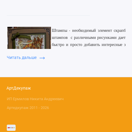
Штампы - необходимый элемент скрапбуки
штампов с различными рисунками дает во
быстро и просто добавить интересные эле
декорируемого изделия. Штампы для ск
Читать дальше
силиконовые и резиновые. Резиновые ш
деревянную или гибкую пластиковую о
стороны которой скопирован рисунок
определить точное место нанесения оттиска
Используя чернила для штампов различных 
АртДекупаж
красочно оформить изделие. Рисунки, на
ИП Ермилов Никита Андреевич
можно раскрашивать специальными краск
мелками.
Артедкупаж 2011 - 2026