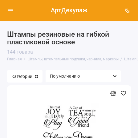
АртДекупаж
Штампы резиновые на гибкой
Силиконовые штампы и блоки для
пластиковой основе
скрапбукинга (155)
144 товара
Штампы резиновые на деревянной основе
Главная
Штампы, штемпельные подушки, чернила, маркеры
Штампы
(31)
Штампы резиновые на гибкой пластиковой
Категории
основе (144)
Маркеры, карандаши, ручки (17)