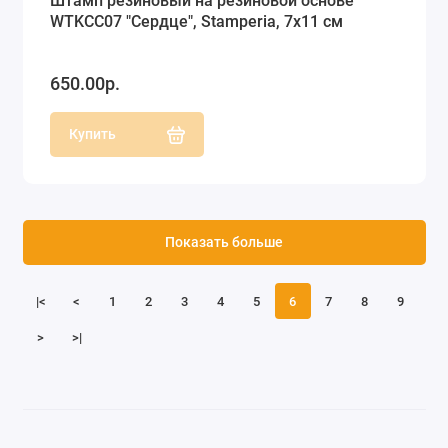
Штамп резиновый на резиновой основе
WTKCC07 "Сердце", Stamperia, 7х11 см
650.00р.
Купить
Показать больше
|<
<
1
2
3
4
5
6
7
8
9
>
>|