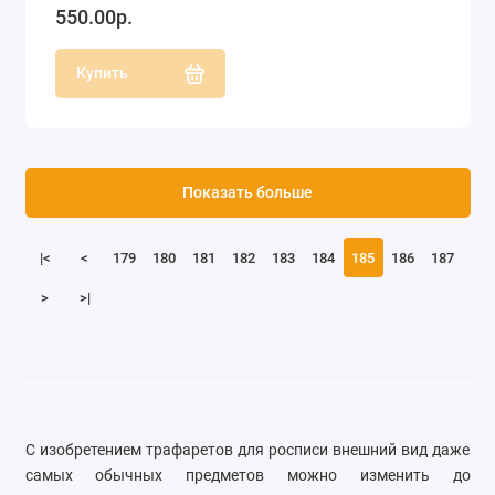
550.00р.
Купить
Показать больше
|<
<
179
180
181
182
183
184
185
186
187
>
>|
С изобретением трафаретов для росписи внешний вид даже
самых обычных предметов можно изменить до