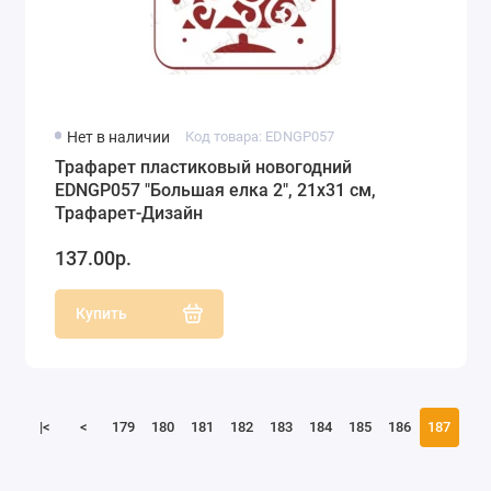
Нет в наличии
Код товара: EDNGP057
Трафарет пластиковый новогодний
EDNGP057 "Большая елка 2", 21х31 см,
Трафарет-Дизайн
137.00р.
Купить
|<
<
179
180
181
182
183
184
185
186
187