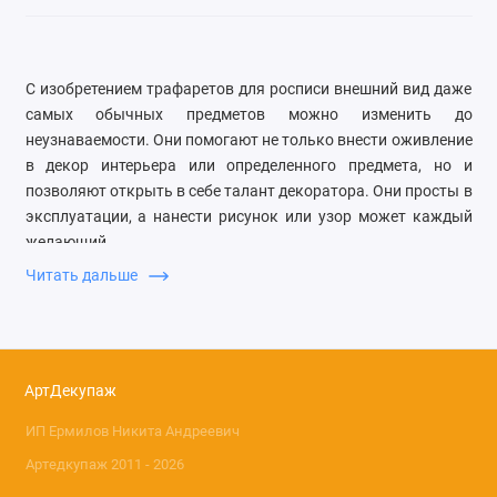
С изобретением трафаретов для росписи внешний вид даже
самых обычных предметов можно изменить до
неузнаваемости. Они помогают не только внести оживление
в декор интерьера или определенного предмета, но и
позволяют открыть в себе талант декоратора. Они просты в
эксплуатации, а нанести рисунок или узор может каждый
желающий.
Читать дальше
Трафареты могут быть использованы для декора изделий,
выполненных из самых различных материалов. Они
подходят для стен, мебели, предметов интерьера, сумок или
одежды. С их помощью можно подарить старой мебели
новую жизнь, либо украсить даже лестничную клетку, что
АртДекупаж
приведет в восторг всех соседей. Главное в этом деле - дать
ИП Ермилов Никита Андреевич
волю своей фантазии, начать экспериментировать и тогда с
Артедкупаж 2011 - 2026
каждым новым шагом вам будут открываться новые
возможности и креативные таланты в сфере декупажа.