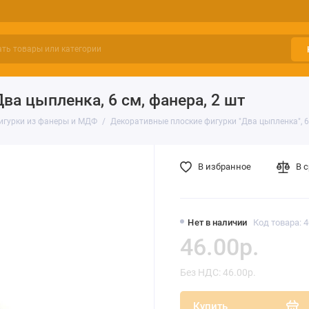
ва цыпленка, 6 см, фанера, 2 шт
игурки из фанеры и МДФ
Декоративные плоские фигурки "Два цыпленка", 6 
В избранное
В 
Нет в наличии
Код товара: 
46.00р.
Без НДС: 46.00р.
Купить