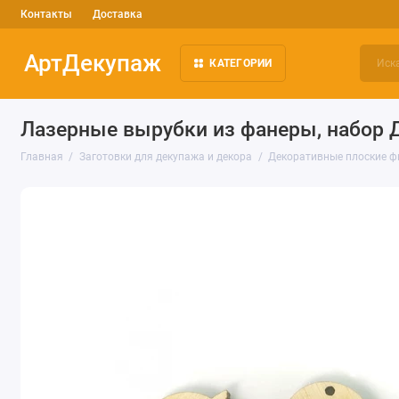
Контакты
Доставка
АртДекупаж
КАТЕГОРИИ
Лазерные вырубки из фанеры, набор Д
Главная
Заготовки для декупажа и декора
Декоративные плоские ф