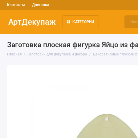
Контакты
Доставка
АртДекупаж
КАТЕГОРИИ
Заготовка плоская фигурка Яйцо из ф
Главная
Заготовки для декупажа и декора
Декоративные плоские ф