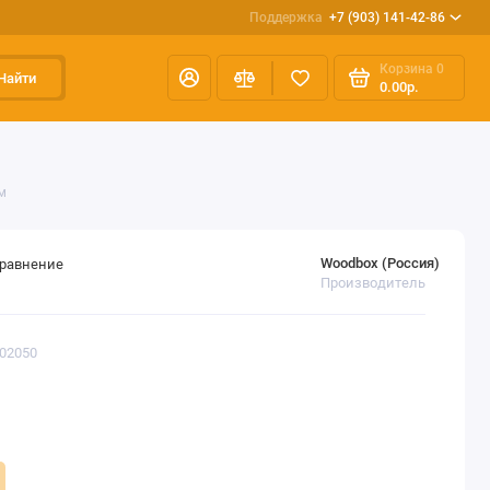
Поддержка
+7 (903) 141-42-86
Корзина
0
Найти
0.00р.
м
Woodbox (Россия)
сравнение
Производитель
402050