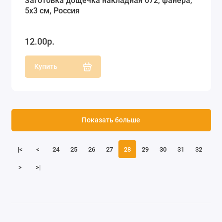
Заготовка дощечка накладная 072, фанера,
5х3 см, Россия
12.00р.
Купить
Показать больше
|<
<
24
25
26
27
28
29
30
31
32
>
>|