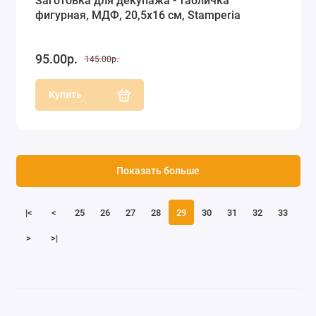
Заготовка для декупажа - табличка
фигурная, МДФ, 20,5x16 см, Stamperia
95.00р.
145.00р.
Купить
Показать больше
|<
<
25
26
27
28
29
30
31
32
33
>
>|