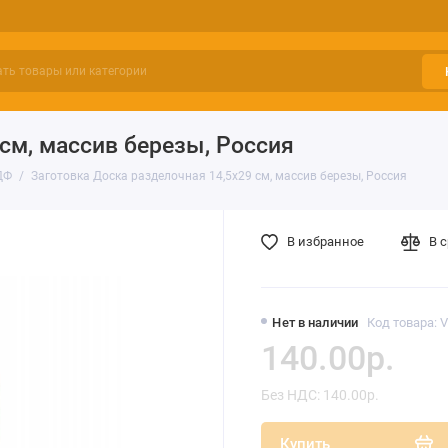
см, массив березы, Россия
ДФ
Заготовка Доска разделочная 14,5х29 см, массив березы, Россия
В избранное
В 
Нет в наличии
Код товара: 
140.00р.
Без НДС: 140.00р.
Купить