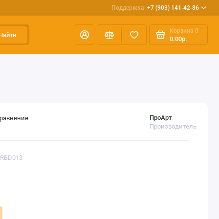
Поддержка
+7 (903) 141-42-86
Корзина
0
Найти
0.00р.
ПроАрт
сравнение
Производитель
VRBD013