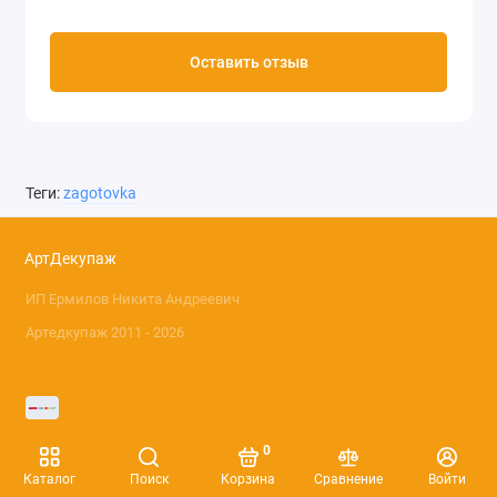
Оставить отзыв
Теги:
zagotovka
АртДекупаж
ИП Ермилов Никита Андреевич
Артедкупаж 2011 - 2026
0
Каталог
Поиск
Корзина
Сравнение
Войти