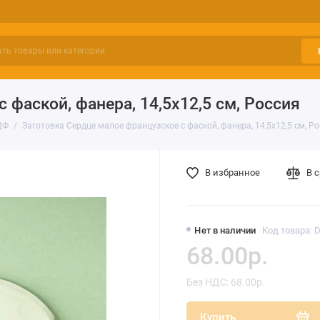
 фаской, фанера, 14,5х12,5 см, Россия
ДФ
Заготовка Сердце малое французское с фаской, фанера, 14,5х12,5 см, Р
В избранное
В 
Нет в наличии
Код товара: 
68.00р.
Без НДС: 68.00р.
Купить