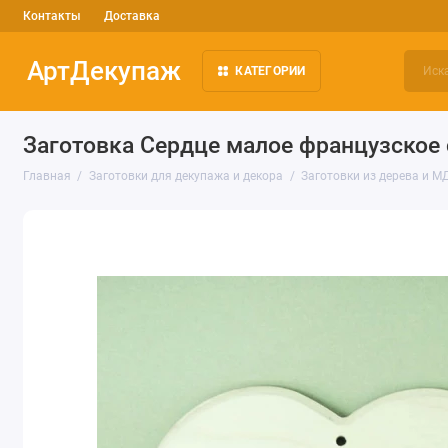
Контакты
Доставка
АртДекупаж
КАТЕГОРИИ
Заготовка Сердце малое французское с
Главная
Заготовки для декупажа и декора
Заготовки из дерева и М