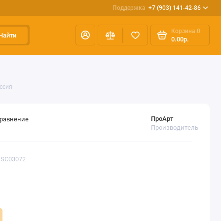
Поддержка
+7 (903) 141-42-86
Корзина
0
Найти
0.00р.
оссия
ПроАрт
сравнение
Производитель
DSC03072