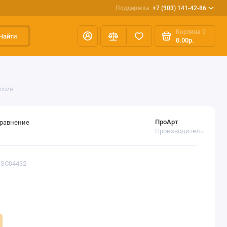
Поддержка
+7 (903) 141-42-86
Корзина
0
Найти
0.00р.
оссия
ПроАрт
сравнение
Производитель
DSC04432