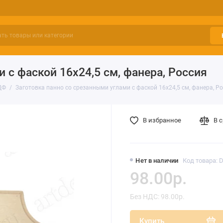
 с фаской 16х24,5 см, фанера, Россия
ДФ
Заготовка панно со срезанными углами с фаской 16х24,5 см, фанера, Р
В избранное
В 
Нет в наличии
Код товара: 
98.00р.
Без НДС: 98.00р.
Купить