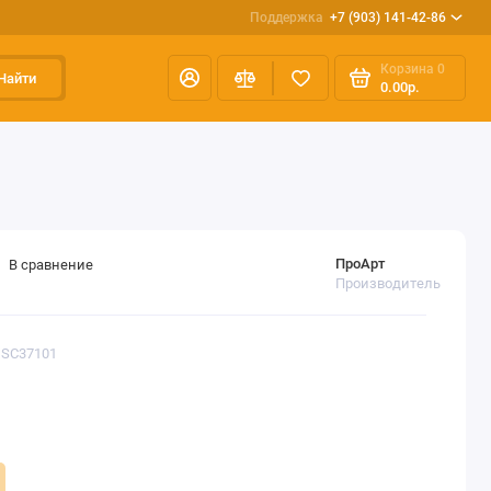
Поддержка
+7 (903) 141-42-86
Корзина
0
Найти
0.00р.
ПроАрт
В сравнение
Производитель
DSC37101