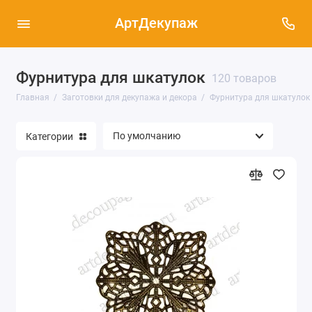
АртДекупаж
Фурнитура для шкатулок
120 товаров
Декоративные плоские фигурки из фанеры и
Главная
Заготовки для декупажа и декора
Фурнитура для шкатулок
МДФ (422)
Заготовки для часов, циферблаты,
Категории
механизмы и стрелки для часов (433)
Заготовки из дерева и МДФ (615)
Заготовки из картона, папье-маше и
пенопласта (139)
Заготовки из кожи (19)
Заготовки из металла (33)
Заготовки из стекла и пластика (101)