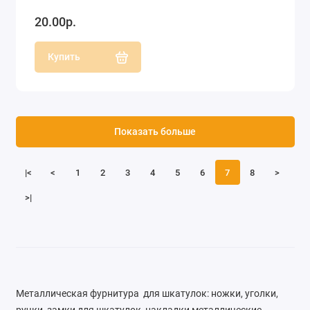
20.00р.
Купить
Показать больше
|<
<
1
2
3
4
5
6
7
8
>
>|
Металлическая ф
урнитура для шкатулок: ножки, уголки,