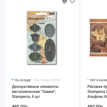
На складе
Код товара: SBA35
Нет в нал
Декоративные элементы
Рисовая б
металлические "Замки",
Stamperia
Stamperia, 6 шт
Альфонс М
460.00р.
490.00р.