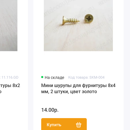
: 11.116.GD
На складе
Код товара: SKM-004
туры 8х2
Мини шурупы для фурнитуры 8х4
о
мм, 2 штуки, цвет золото
14.00р.
Купить