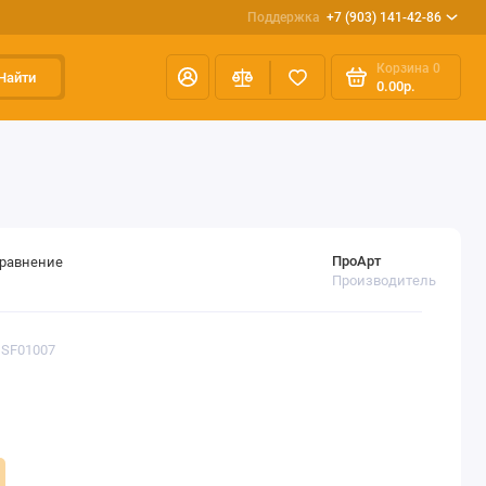
Поддержка
+7 (903) 141-42-86
Корзина
0
Найти
0.00р.
ПроАрт
сравнение
Производитель
DSF01007