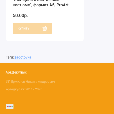
костюме", формат А5, ProArt
(Россия)
50.00р.
Купить
Теги:
zagotovka
АртДекупаж
ИП Ермилов Никита Андреевич
Артедкупаж 2011 - 2026