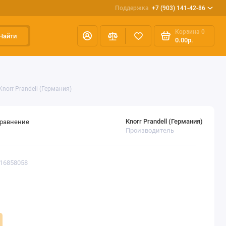
Поддержка
+7 (903) 141-42-86
Корзина
0
Найти
0.00р.
norr Prandell (Германия)
Knorr Prandell (Германия)
сравнение
Производитель
216858058