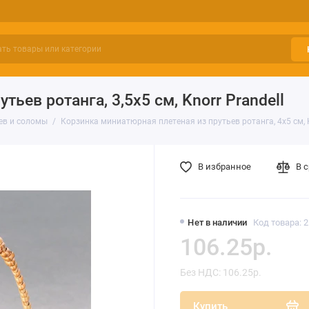
ьев ротанга, 3,5х5 см, Knorr Prandell
ьев и соломы
Корзинка миниатюрная плетеная из прутьев ротанга, 4х5 см, K
В избранное
В 
Нет в наличии
Код товара: 
106.25р.
Без НДС: 106.25р.
Купить