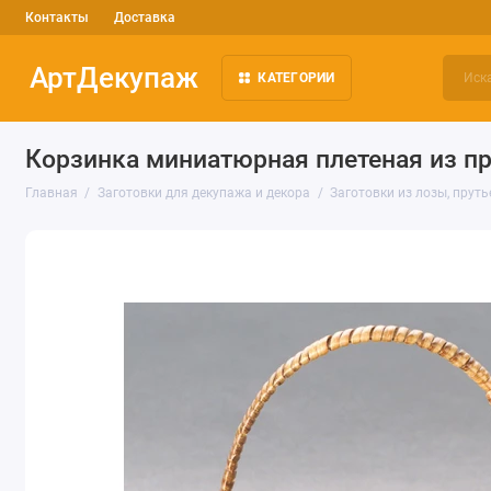
Контакты
Доставка
АртДекупаж
КАТЕГОРИИ
Корзинка миниатюрная плетеная из прут
Главная
Заготовки для декупажа и декора
Заготовки из лозы, прут