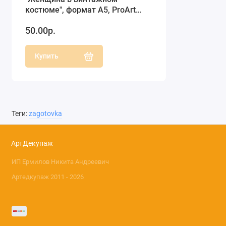
костюме", формат А5, ProArt
(Россия)
50.00р.
Купить
Теги:
zagotovka
АртДекупаж
ИП Ермилов Никита Андреевич
Артедкупаж 2011 - 2026