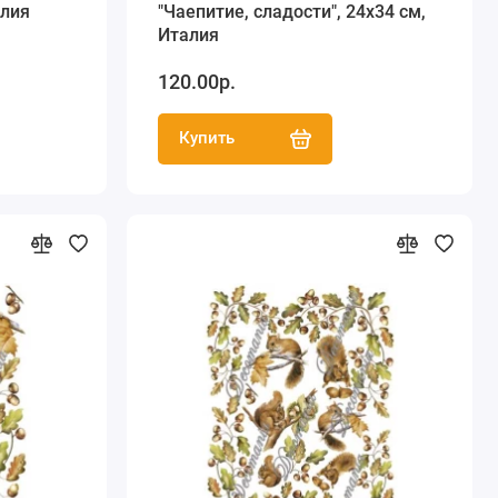
алия
"Чаепитие, сладости", 24х34 см,
Италия
120.00р.
Купить