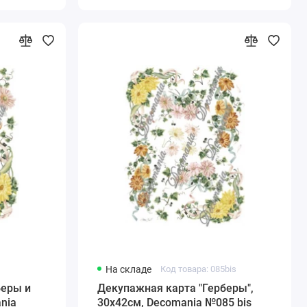
На складе
Код товара: 085bis
беры и
Декупажная карта "Герберы",
nia
30х42см, Decomania №085 bis