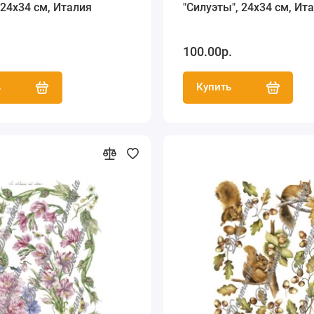
 24х34 см, Италия
"Силуэты", 24х34 см, Ит
.
100.00р.
ь
Купить