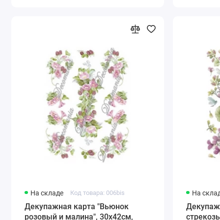
На складе
Код товара: 006bis
На скла
Декупажная карта "Вьюнок
Декупажн
розовый и малина", 30х42см,
стрекозы