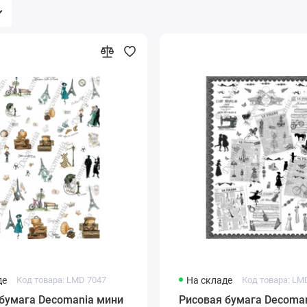
де
Код товара: LMD 7047
На складе
Код товара: LM
 бумага Decomania мини
Рисовая бумага Decoma