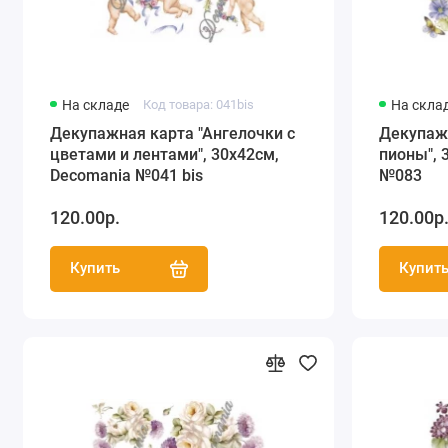
На складе
Код товара: 041bis
На скла
Декупажная карта "Ангелочки с
Декупажн
цветами и лентами", 30х42см,
пионы", 
Decomania №041 bis
№083
120.00р.
120.00р
Купить
Купит