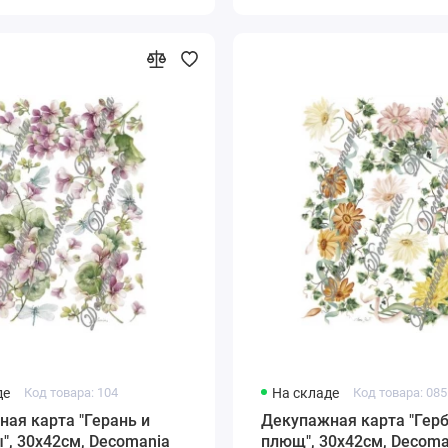
де
Код товара: 104
На складе
Код товара: 085
ая карта "Герань и
Декупажная карта "Гер
", 30х42см, Decomania
плющ", 30х42см, Decoma