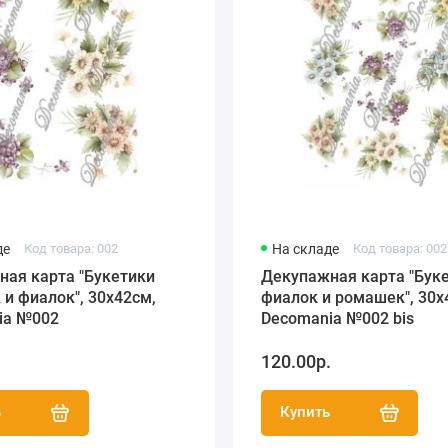
де
Код товара: 002
На складе
Код товара: 002
ная карта "Букетики
Декупажная карта "Бук
и фиалок", 30х42см,
фиалок и ромашек", 30х
ia №002
Decomania №002 bis
.
120.00р.
ь
Купить