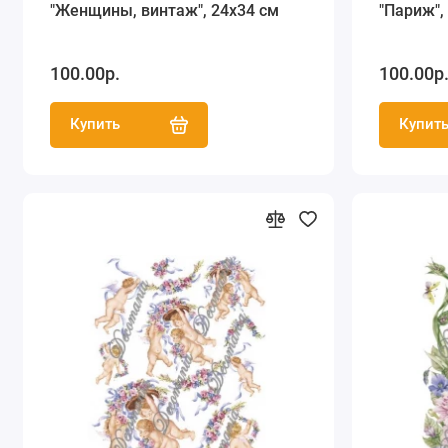
"Женщины, винтаж", 24х34 см
"Париж",
100.00р.
100.00р
Купить
Купит