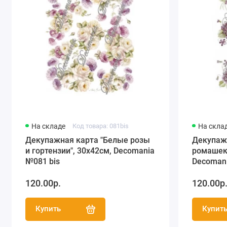
На складе
Код товара: 081bis
На скла
Декупажная карта "Белые розы
Декупаж
и гортензии", 30х42см, Decomania
ромашек 
№081 bis
Decoman
120.00р.
120.00р
Купить
Купит