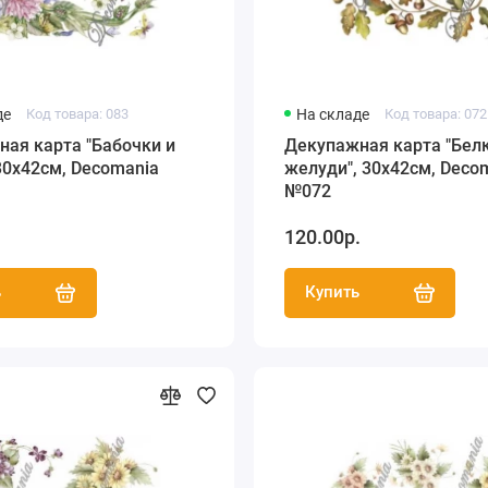
де
Код товара: 083
На складе
Код товара: 072
ая карта "Бабочки и
Декупажная карта "Белк
30х42см, Decomania
желуди", 30х42см, Deco
№072
.
120.00р.
ь
Купить