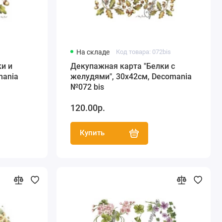
На складе
Код товара: 072bis
и и
Декупажная карта "Белки с
mania
желудями", 30х42см, Decomania
№072 bis
120.00р.
Купить