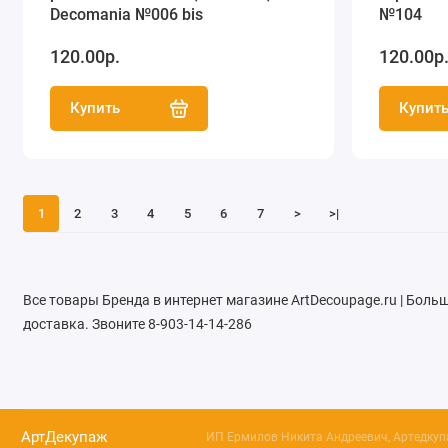
Decomania №006 bis
№104
120.00р.
120.00р
Купить
Купит
1
2
3
4
5
6
7
>
>|
Все товары Бренда в интернет магазине ArtDecoupage.ru | Бол
доставка. Звоните 8-903-14-14-286
АртДекупаж
ИП Ермилов Никита Андреевич, Артедкупа