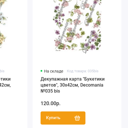
bis
На складе
Код товара: 035bis
етики
Декупажная карта "Букетики
42см,
цветов", 30х42см, Decomania
№035 bis
120.00р.
Купить