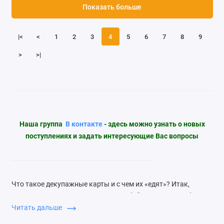
Показать больше
|<
<
1
2
3
4
5
6
7
8
9
>
>|
Наша группа
В контакте
- здесь можно узнать о новых
поступлениях и задать интересующие Вас вопросы
Что такое декупажные карты и с чем их «едят»? Итак,
декупажная карта представляет собой специальную бумагу
с нанесенным на нее изображением. Всего существует
Читать дальше
несколько видов таких товаров.