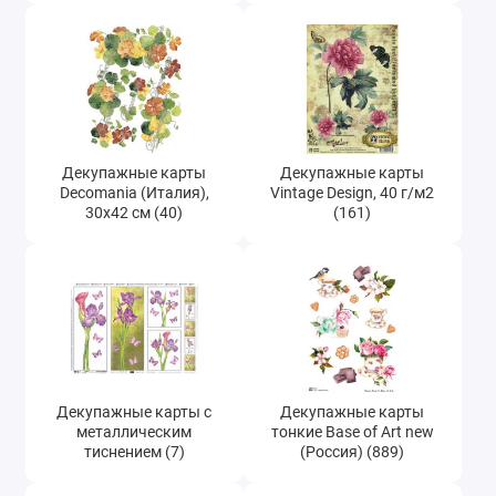
Декупажные карты Esprimo Ferrario
(Италия), 50х70 см (23)
Бумага для техники декопатч (Decopatch)
(123)
Декупажные карты
Декупажные карты
Decomania (Италия),
Vintage Design, 40 г/м2
30х42 см (40)
(161)
Декупажные карты с
Декупажные карты
металлическим
тонкие Base of Art new
тиснением (7)
(Россия) (889)