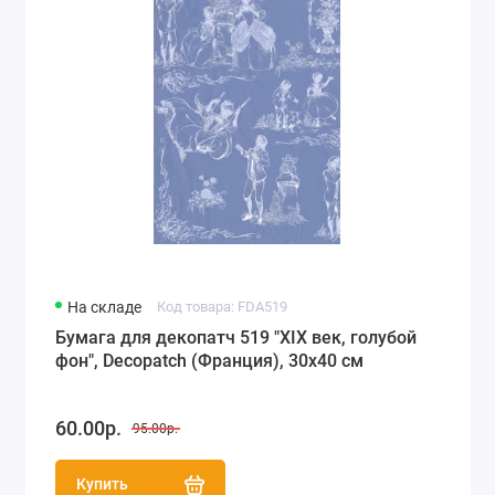
На складе
Код товара: FDA519
Бумага для декопатч 519 "ХIХ век, голубой
фон", Decopatch (Франция), 30х40 см
60.00р.
95.00р.
Купить