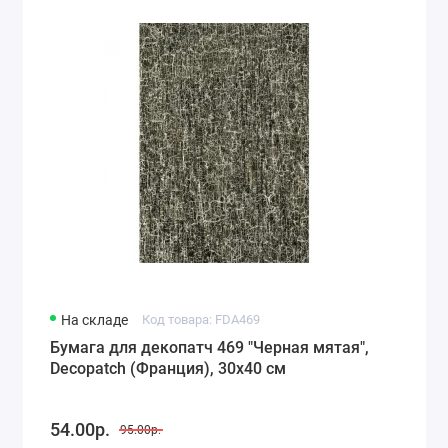
На складе
Код товара: FDA469
Бумага для декопатч 469 "Черная мятая",
Decopatch (Франция), 30х40 см
54.00р.
95.00р.