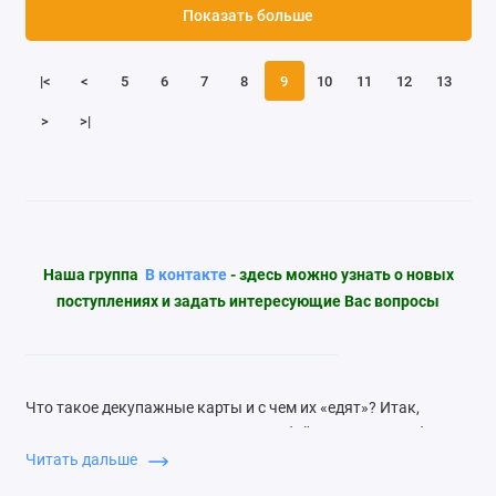
Показать больше
|<
<
5
6
7
8
9
10
11
12
13
>
>|
Наша группа
В контакте
- здесь можно узнать о новых
поступлениях и задать интересующие Вас вопросы
Что такое декупажные карты и с чем их «едят»? Итак,
декупажная карта представляет собой специальную бумагу
с нанесенным на нее изображением. Всего существует
Читать дальше
несколько видов таких товаров.