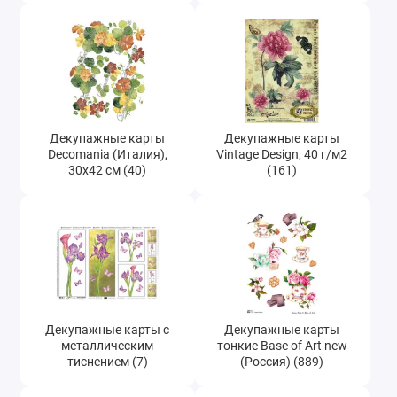
Декупажные карты Esprimo Ferrario
(Италия), 50х70 см (23)
Бумага для техники декопатч (Decopatch)
(123)
Декупажные карты
Декупажные карты
Decomania (Италия),
Vintage Design, 40 г/м2
30х42 см (40)
(161)
Декупажные карты с
Декупажные карты
металлическим
тонкие Base of Art new
тиснением (7)
(Россия) (889)