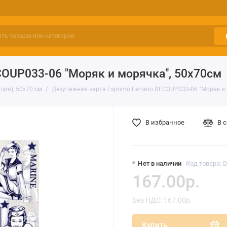
COUP033-06 "Моряк и морячка", 50х70см
лия), 50х70 см
Декупажная карта Esprimo Ferrario DECOUP033-06 "Моряк и
В избранное
В 
Нет в наличии
Код товара: 
167.00р.
Без НДС: 167.00р.
Купить