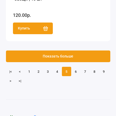
120.00р.
Купить
Показать больше
|<
<
1
2
3
4
5
6
7
8
9
>
>|