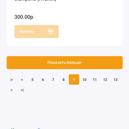
300.00р.
Купить
Показать больше
|<
<
5
6
7
8
9
10
11
12
13
>
>|