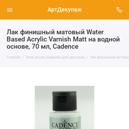
АртДекупаж
Лак финишный матовый Water
Based Acrylic Varnish Matt на водной
основе, 70 мл, Cadence
Главная
Лаки, воски, медиумы для декупажа
Лак финишный матовый W