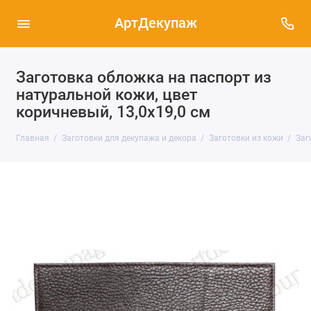
АртДекупаж
Заготовка обложка на паспорт из
натуральной кожи, цвет
коричневый, 13,0х19,0 см
Главная
Заготовки для декупажа и декора
Заготовки из кожи
Заг