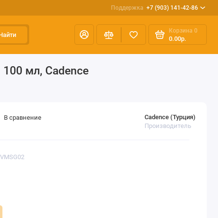
Поддержка
+7 (903) 141-42-86
Корзина
0
Найти
0.00р.
 100 мл, Cadence
Cadence (Турция)
В сравнение
Производитель
 YVMSG02