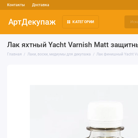
Контакты
Доставка
АртДекупаж
КАТЕГОРИИ
Лак яхтный Yacht Varnish Matt защитн
Главная
Лаки, воски, медиумы для декупажа
Лак финишный Yacht Va