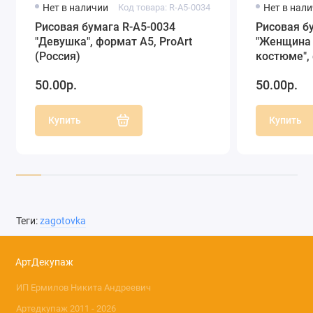
Нет в наличии
Код товара: R-A5-0034
Нет в нал
Рисовая бумага R-A5-0034
Рисовая б
"Девушка", формат А5, ProArt
"Женщина 
(Россия)
костюме", 
(Россия)
50.00р.
50.00р.
Купить
Купить
Теги:
zagotovka
АртДекупаж
ИП Ермилов Никита Андреевич
Артедкупаж 2011 - 2026