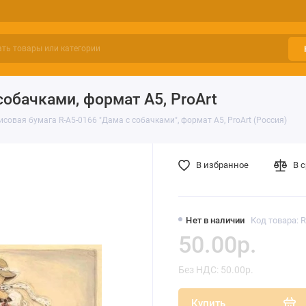
обачками, формат А5, ProArt
исовая бумага R-A5-0166 "Дама с собачками", формат А5, ProArt (Россия)
В избранное
В 
Нет в наличии
Код товара: 
50.00р.
Без НДС: 50.00р.
Купить