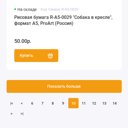
На складе
Код товара: R-A5-0029
Рисовая бумага R-A5-0029 "Собака в кресле",
формат А5, ProArt (Россия)
50.00р.
Купить
Показать больше
|<
<
6
7
8
9
10
11
12
13
14
>
>|