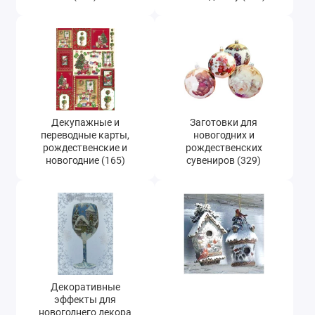
Новогодние и рождественские трафареты
(494)
Декоративные элементы и украшения
новогодние (346)
Новогодние и рождественские наклейки и
натирки (21)
Декупажные и
Заготовки для
Новогодняя бумага для скрапбукинга,
переводные карты,
новогодних и
заготовки для открыток (48)
рождественские и
рождественских
новогодние (165)
сувениров (329)
Микроблестки (глиттер), микробисер (47)
Декоративные
эффекты для
новогоднего декора