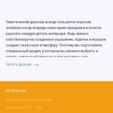
Тематический декупаж всегда пользуется спросом,
особенно когда впереди новогодние праздники и хочется
украсить каждую деталь интерьера. Ведь именно
собственноручно созданные украшения, поделки и игрушки
создают сказочную атмосферу. Поэтому мы подготовили
специальный раздел, в котором вы сможете выбрать и
купить новогодний декупаж и другие товары для
творчества.
Читать дальше
Как сделать новогодний
декор
АртДекупаж
Несложная техника украшения привычных предметов –
декупаж, последнее время стала очень популярна среди
ИП Ермилов Никита Андреевич
мастеров, потому что можно быстро и без лишних затрат
Артедкупаж 2011 - 2026
создать особенную вещь. Для работы используются